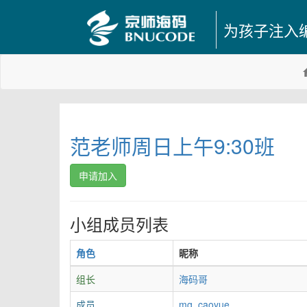
为孩子注入
范老师周日上午9:30班
申请加入
小组成员列表
角色
昵称
组长
海码哥
成员
mg_caoyue