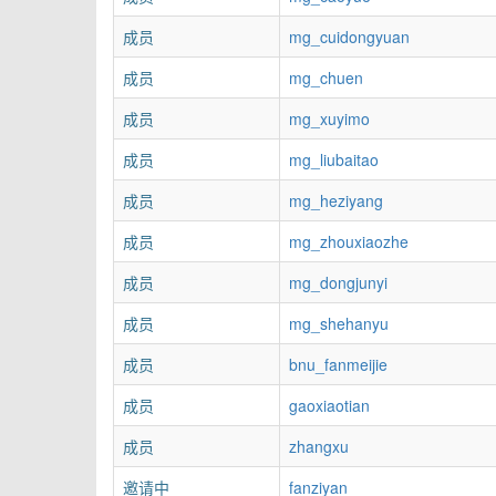
成员
mg_cuidongyuan
成员
mg_chuen
成员
mg_xuyimo
成员
mg_liubaitao
成员
mg_heziyang
成员
mg_zhouxiaozhe
成员
mg_dongjunyi
成员
mg_shehanyu
成员
bnu_fanmeijie
成员
gaoxiaotian
成员
zhangxu
邀请中
fanziyan